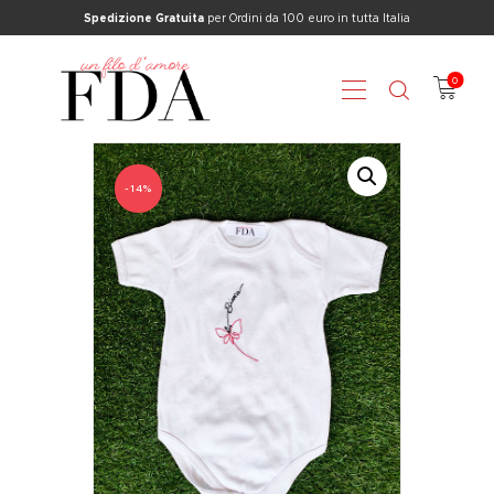
Spedizione Gratuita
per Ordini da 100 euro in tutta Italia
0
HOME
CHI SONO
-14%
SHOP
CONTATTI
BLOG