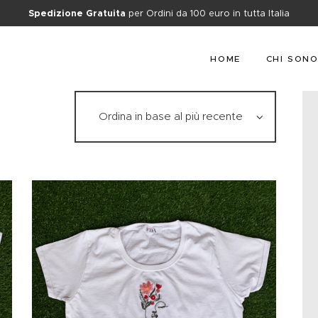
HOME
Spedizione Gratuita
per Ordini da 100 euro in tutta Italia
CHI SONO
HOME
CHI SON
SHOP
CONTATTI
BLOG